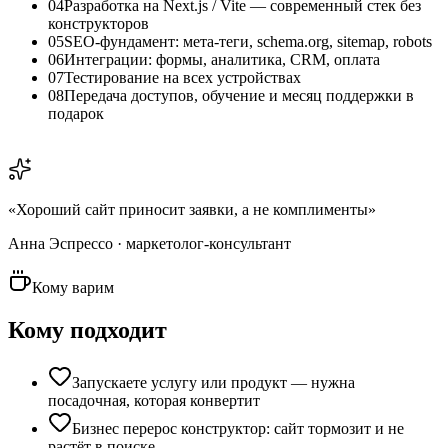
04
Разработка на Next.js / Vite — современный стек без
конструкторов
05
SEO-фундамент: мета-теги, schema.org, sitemap, robots
06
Интеграции: формы, аналитика, CRM, оплата
07
Тестирование на всех устройствах
08
Передача доступов, обучение и месяц поддержки в
подарок
«
Хороший сайт приносит заявки, а не комплименты
»
Анна Эспрессо · маркетолог-консультант
Кому варим
Кому подходит
Запускаете услугу или продукт — нужна
посадочная, которая конвертит
Бизнес перерос конструктор: сайт тормозит и не
растёт в поиске