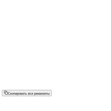
ОГРНИП
:
ОКВЭД
:
Телефон
:
+7 (985) 528-80-02
+7 (978) 659-82-89
Эл. почта
:
espess@espress-marketing.ru
Скопировать все реквизиты