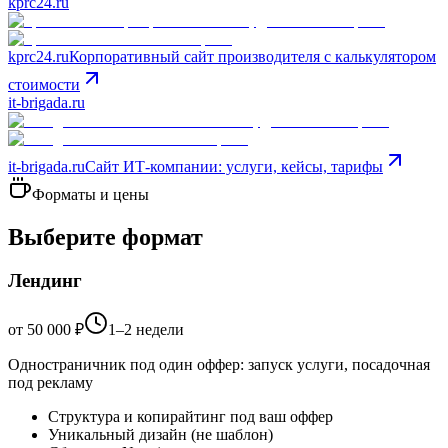
kprc24.ru
kprc24.ru
Корпоративный сайт производителя с калькулятором
стоимости
it-brigada.ru
it-brigada.ru
Сайт ИТ-компании: услуги, кейсы, тарифы
Форматы и цены
Выберите формат
Лендинг
от 50 000 ₽
1–2 недели
Одностраничник под один оффер: запуск услуги, посадочная
под рекламу
Структура и копирайтинг под ваш оффер
Уникальный дизайн (не шаблон)